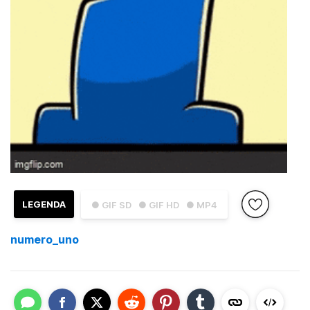
LEGENDA
● GIF SD
● GIF HD
● MP4
numero_uno