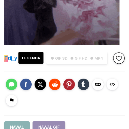
T
tlj_y
LEGENDA
● GIF SD
● GIF HD
● MP4
NAWAL
NAWAL GIF