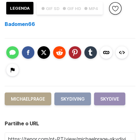
LEGENDA
● GIF SD
● GIF HD
● MP4
Badomen66
MICHAELPRAGE
SKYDIVING
SKYDIVE
Partilhe o URL