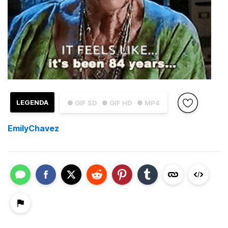
LEGENDA
● GIF SD
● GIF HD
● MP4
EmilyChavez