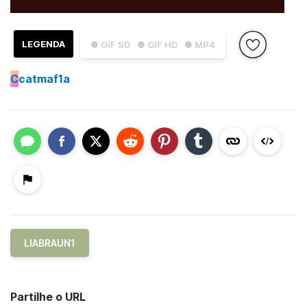
LEGENDA
● GIF SD
● GIF HD
● MP4
C
catmaf1a
LIABRAUN1
Partilhe o URL