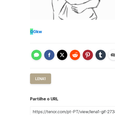
G
Gkw
LENA1
Partilhe o URL