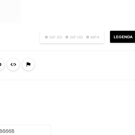
LEGENDA
● GIF SD
● GIF HD
● MP4