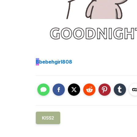
B
bebehgirl808
KISS2