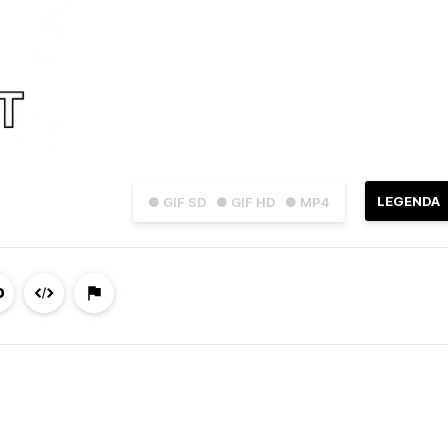
LEGENDA
● GIF SD
● GIF HD
● MP4