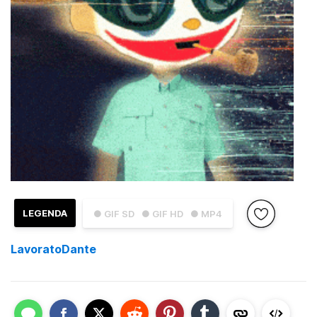
LEGENDA
● GIF SD
● GIF HD
● MP4
LavoratoDante