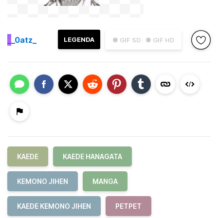
_
_0atz_
LEGENDA
● GIF SD
● GIF HD
KAEDE
KAEDE HANAGATA
KEMONO JIHEN
MANGA
KAEDE KEMONO JIHEN
PETPET