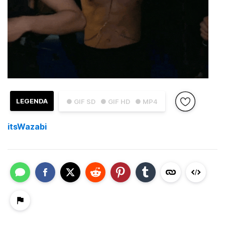
LEGENDA
● GIF SD
● GIF HD
● MP4
itsWazabi