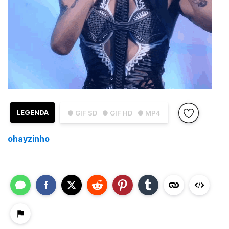
LEGENDA
● GIF SD
● GIF HD
● MP4
ohayzinho