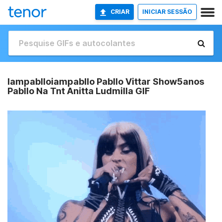
CRIAR
INICIAR SESSÃO
Iampablloiampabllo Pabllo Vittar Show5anos
Pabllo Na Tnt Anitta Ludmilla GIF