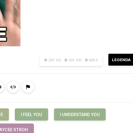
LEGENDA
● GIF SD
● GIF HD
● MP4
TE
I FEEL YOU
I UNDERSTAND YOU
AYCEE STROH