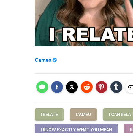
Cameo
I RELATE
CAMEO
I CAN RELA
I KNOW EXACTLY WHAT YOU MEAN
K