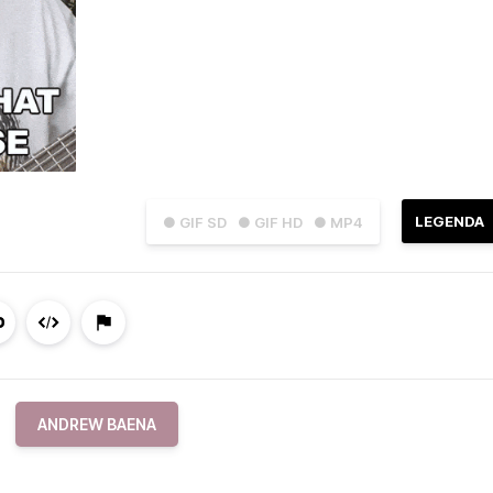
LEGENDA
● GIF SD
● GIF HD
● MP4
ANDREW BAENA