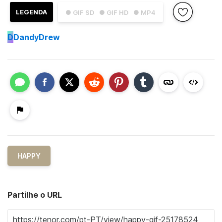
LEGENDA
● GIF SD
● GIF HD
● MP4
D
DandyDrew
HAPPY
Partilhe o URL