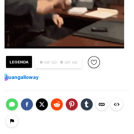
LEGENDA
● GIF SD
● GIF HD
J
juangalloway