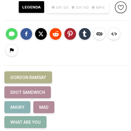
LEGENDA
● GIF SD
● GIF HD
● MP4
GORDON RAMSAY
IDIOT SANDWICH
ANGRY
MAD
WHAT ARE YOU