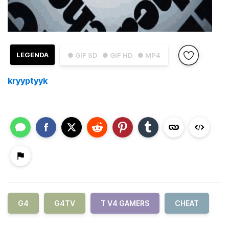
LEGENDA
● GIF SD
● GIF HD
● MP4
kryyptyyk
G4
G4TV
T V4 GAMERS
CHEAT