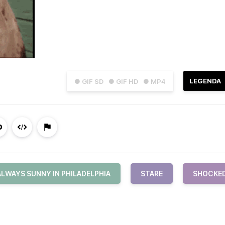
LEGENDA
● GIF SD
● GIF HD
● MP4
ALWAYS SUNNY IN PHILADELPHIA
STARE
SHOCKE