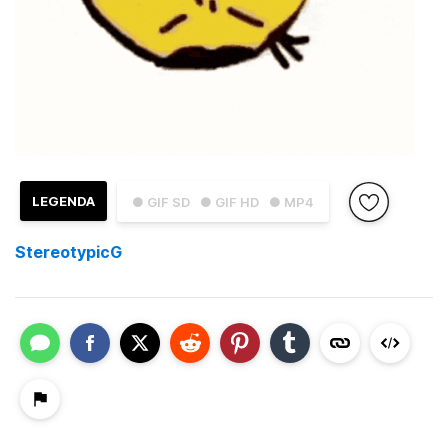
LEGENDA
● GIF SD
● GIF HD
● MP4
StereotypicG