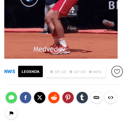
NWS
LEGENDA
● GIF SD
● GIF HD
● MP4