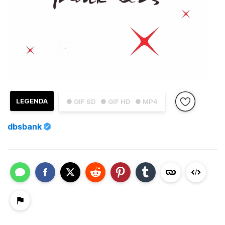
LEGENDA
● GIF SD
● GIF HD
● MP4
dbsbank