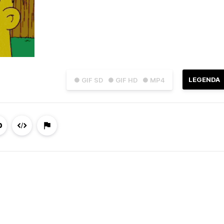
LEGENDA
● GIF SD
● GIF HD
● MP4