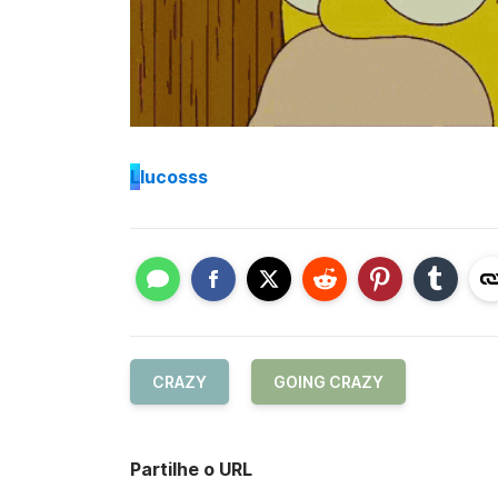
L
lucosss
CRAZY
GOING CRAZY
Partilhe o URL