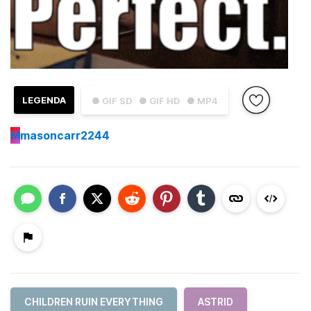
LEGENDA
● GIF SD
● GIF HD
● MP4
M
masoncarr2244
CHILDREN RUIN EVERYTHING
ASTRID