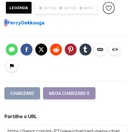
LEGENDA
● GIF SD
● GIF HD
● MP4
P
PercyGekkouga
CHARIZARD
MEGA CHARIZARD X
Partilhe o URL