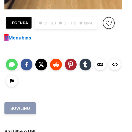
LEGENDA
● GIF SD
● GIF HD
● MP4
M
Mcnubins
BOWLING
Partilhe o URL