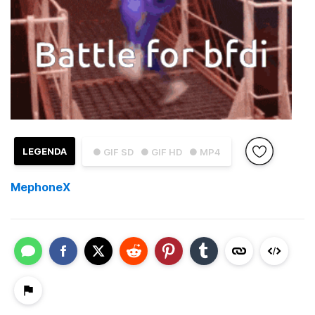
LEGENDA
● GIF SD
● GIF HD
● MP4
MephoneX