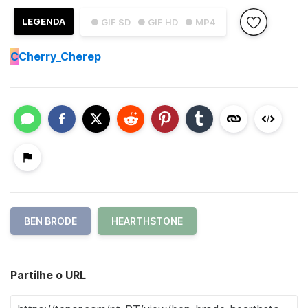
LEGENDA
● GIF SD
● GIF HD
● MP4
C
Cherry_Cherep
BEN BRODE
HEARTHSTONE
Partilhe o URL