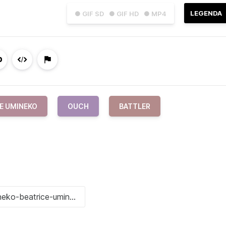
LEGENDA
● GIF SD
● GIF HD
● MP4
E UMINEKO
OUCH
BATTLER