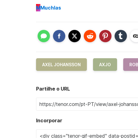
M
Muchlas
AXEL JOHANSSON
AXJO
RO
Partilhe o URL
Incorporar