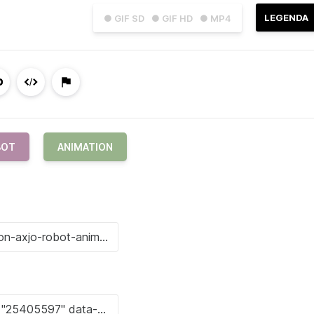
LEGENDA
● GIF SD
● GIF HD
● MP4
BOT
ANIMATION