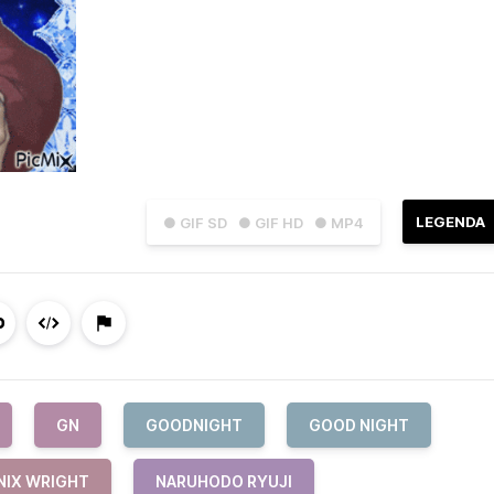
LEGENDA
● GIF SD
● GIF HD
● MP4
GN
GOODNIGHT
GOOD NIGHT
NIX WRIGHT
NARUHODO RYUJI