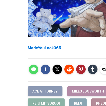
MadeYouLook365
ACE ATTORNEY
MILES EDGEWORTH
REIJI MITSURUGI
REIJI
PHEO