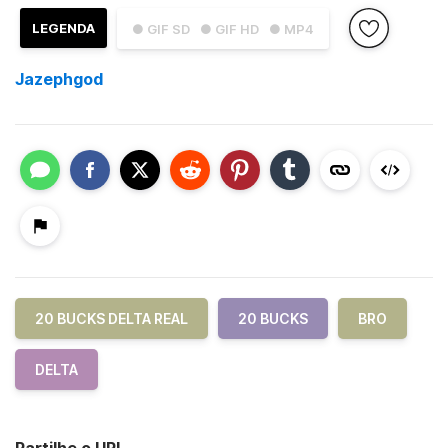
LEGENDA
● GIF SD
● GIF HD
● MP4
Jazephgod
20 BUCKS DELTA REAL
20 BUCKS
BRO
DELTA
Partilhe o URL