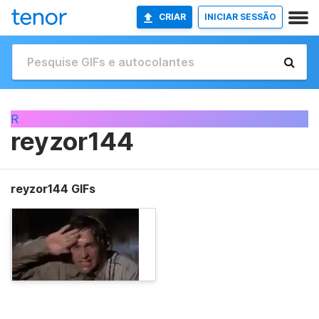
CRIAR
INICIAR SESSÃO
R
reyzor144
reyzor144 GIFs