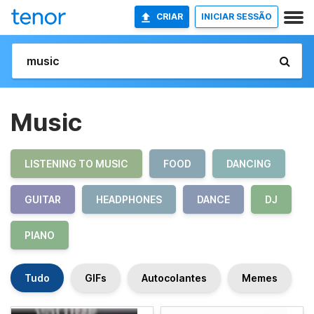
CRIAR
INICIAR SESSÃO
Music
LISTENING TO MUSIC
FOOD
DANCING
GUITAR
HEADPHONES
DANCE
DJ
PIANO
Tudo
GIFs
Autocolantes
Memes