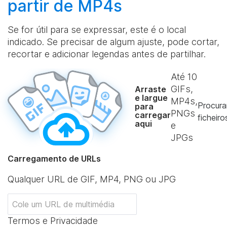
partir de MP4s
Se for útil para se expressar, este é o local
indicado. Se precisar de algum ajuste, pode cortar,
recortar e adicionar legendas antes de partilhar.
Até
10
GIFs,
Arraste
e largue
MP4s,
Procura
para
PNGs
carregar
ficheiro
aqui
e
JPGs
Carregamento de URLs
Qualquer URL de GIF, MP4, PNG ou JPG
Termos e Privacidade