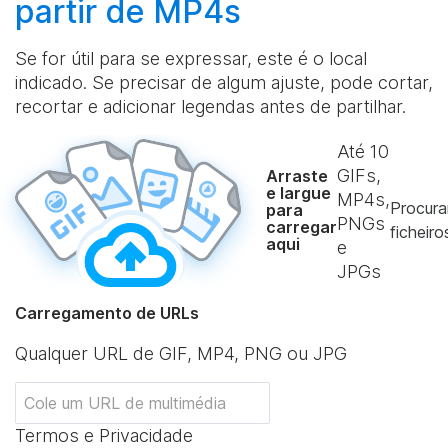
partir de MP4s
Se for útil para se expressar, este é o local
indicado. Se precisar de algum ajuste, pode cortar,
recortar e adicionar legendas antes de partilhar.
Até
10
GIFs,
Arraste
e largue
MP4s,
Procura
para
PNGs
carregar
ficheiro
aqui
e
JPGs
Carregamento de URLs
Qualquer URL de GIF, MP4, PNG ou JPG
Termos e Privacidade