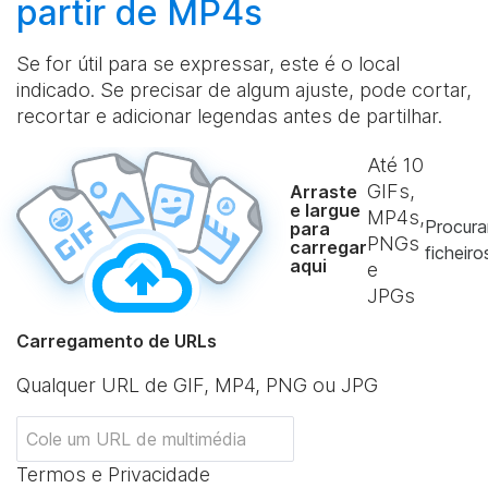
partir de MP4s
Se for útil para se expressar, este é o local
indicado. Se precisar de algum ajuste, pode cortar,
recortar e adicionar legendas antes de partilhar.
Até
10
GIFs,
Arraste
e largue
MP4s,
Procura
para
PNGs
carregar
ficheiro
aqui
e
JPGs
Carregamento de URLs
Qualquer URL de GIF, MP4, PNG ou JPG
Termos e Privacidade