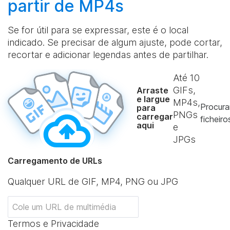
partir de MP4s
Se for útil para se expressar, este é o local
indicado. Se precisar de algum ajuste, pode cortar,
recortar e adicionar legendas antes de partilhar.
Até
10
GIFs,
Arraste
e largue
MP4s,
Procura
para
PNGs
carregar
ficheiro
aqui
e
JPGs
Carregamento de URLs
Qualquer URL de GIF, MP4, PNG ou JPG
Termos e Privacidade