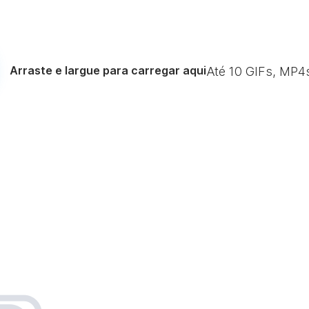
Arraste e largue para carregar aqui
Até
10
GIFs, MP4
G