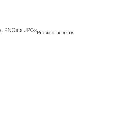
s, PNGs e JPGs
Procurar ficheiros