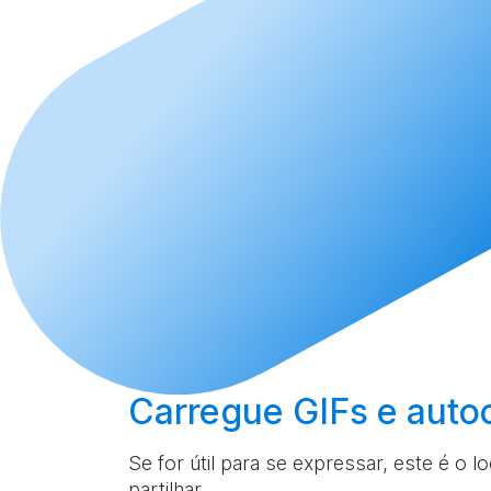
Carregue
GIFs e auto
Se for útil para se expressar, este é o l
partilhar.