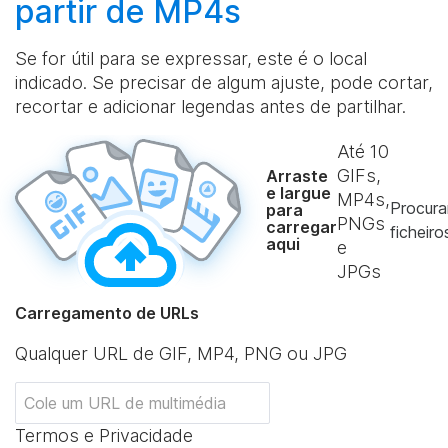
partir de MP4s
Se for útil para se expressar, este é o local
indicado. Se precisar de algum ajuste, pode cortar,
recortar e adicionar legendas antes de partilhar.
Até
10
GIFs,
Arraste
e largue
MP4s,
Procura
para
PNGs
carregar
ficheiro
aqui
e
JPGs
Carregamento de URLs
Qualquer URL de GIF, MP4, PNG ou JPG
Termos e Privacidade