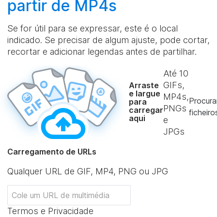
partir de MP4s
Se for útil para se expressar, este é o local
indicado. Se precisar de algum ajuste, pode cortar,
recortar e adicionar legendas antes de partilhar.
Até
10
GIFs,
Arraste
e largue
MP4s,
Procura
para
PNGs
carregar
ficheiro
aqui
e
JPGs
Carregamento de URLs
Qualquer URL de GIF, MP4, PNG ou JPG
Termos e Privacidade