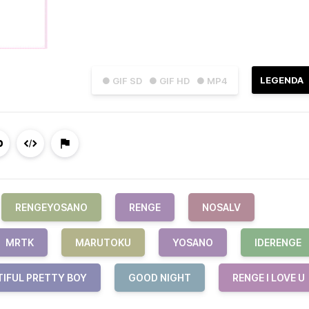
LEGENDA
● GIF SD
● GIF HD
● MP4
RENGEYOSANO
RENGE
NOSALV
MRTK
MARUTOKU
YOSANO
IDERENGE
TIFUL PRETTY BOY
GOOD NIGHT
RENGE I LOVE U