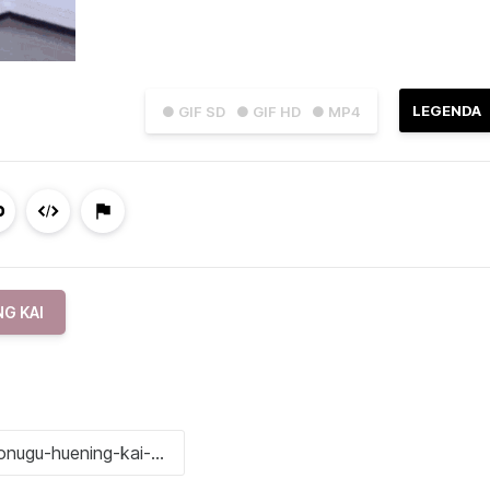
LEGENDA
● GIF SD
● GIF HD
● MP4
G KAI