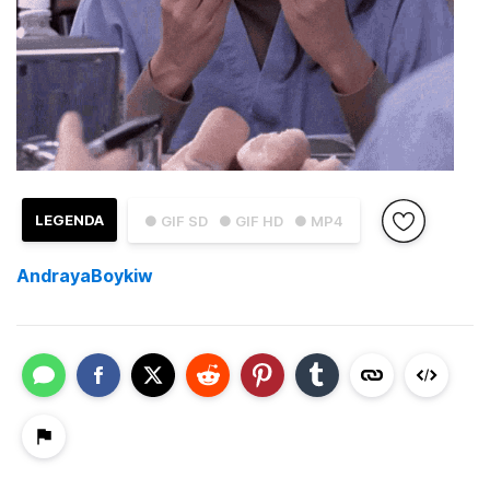
LEGENDA
● GIF SD
● GIF HD
● MP4
AndrayaBoykiw