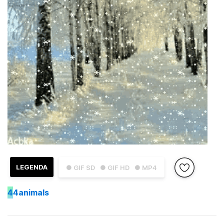
LEGENDA
● GIF SD
● GIF HD
● MP4
4
4animals