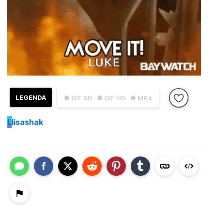
LEGENDA
● GIF SD
● GIF HD
● MP4
L
lisashak