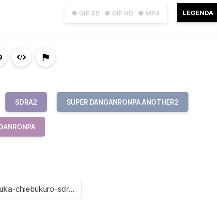
LEGENDA
● GIF SD
● GIF HD
● MP4
SDRA2
SUPER DANGANRONPA ANOTHER2
GANRONPA