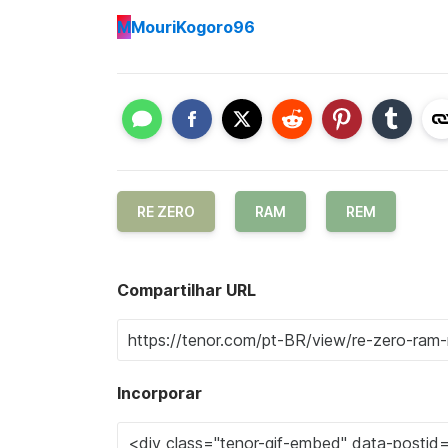
M
MouriKogoro96
RE ZERO
RAM
REM
Compartilhar URL
Incorporar