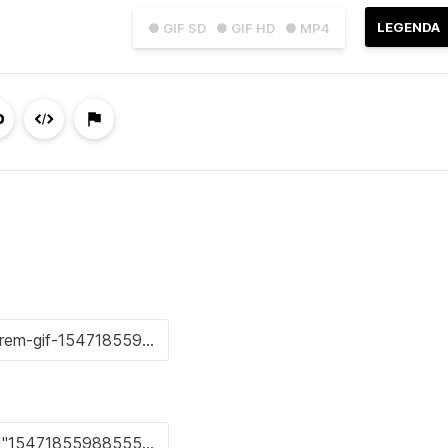
LEGENDA
● GIF SD
● GIF HD
● MP4