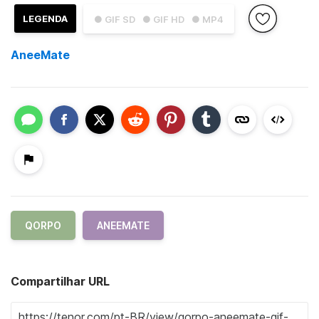
LEGENDA
● GIF SD
● GIF HD
● MP4
AneeMate
QORPO
ANEEMATE
Compartilhar URL