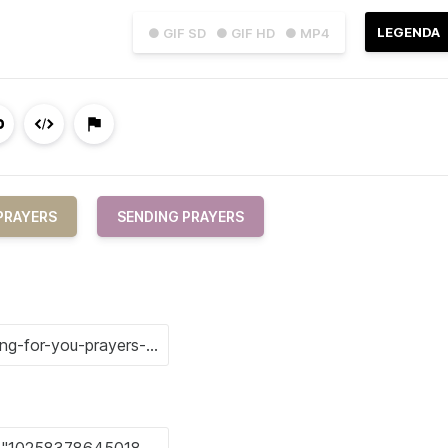
LEGENDA
● GIF SD
● GIF HD
● MP4
PRAYERS
SENDING PRAYERS