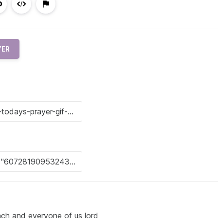
YER
ach and everyone of us lord