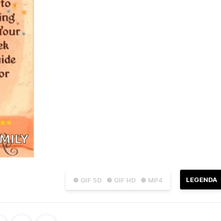
LEGENDA
● GIF SD
● GIF HD
● MP4